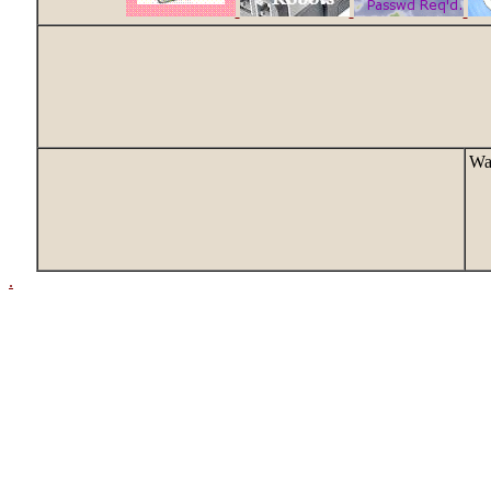
Way
.